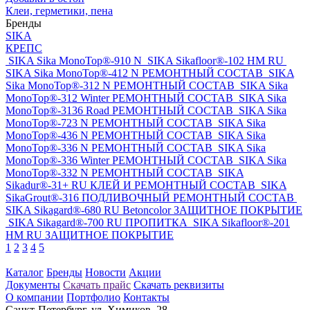
Клеи, герметики, пена
Бренды
SIKA
КРЕПС
SIKA
Sika MonoTop®-910 N
SIKA
Sikafloor®-102 HM RU
SIKA
Sika MonoTop®-412 N РЕМОНТНЫЙ СОСТАВ
SIKA
Sika MonoTop®-312 N РЕМОНТНЫЙ СОСТАВ
SIKA
Sika
MonoTop®-312 Winter РЕМОНТНЫЙ СОСТАВ
SIKA
Sika
MonoTop®-3136 Road РЕМОНТНЫЙ СОСТАВ
SIKA
Sika
MonoTop®-723 N РЕМОНТНЫЙ СОСТАВ
SIKA
Sika
MonoTop®-436 N РЕМОНТНЫЙ СОСТАВ
SIKA
Sika
MonoTop®-336 N РЕМОНТНЫЙ СОСТАВ
SIKA
Sika
MonoTop®-336 Winter РЕМОНТНЫЙ СОСТАВ
SIKA
Sika
MonoTop®-332 N РЕМОНТНЫЙ СОСТАВ
SIKA
Sikadur®-31+ RU КЛЕЙ И РЕМОНТНЫЙ СОСТАВ
SIKA
SikaGrout®-316 ПОДЛИВОЧНЫЙ РЕМОНТНЫЙ СОСТАВ
SIKA
Sikagard®-680 RU Betoncolor ЗАЩИТНОЕ ПОКРЫТИЕ
SIKA
Sikagard®-700 RU ПРОПИТКА
SIKA
Sikafloor®-201
HM RU ЗАЩИТНОЕ ПОКРЫТИЕ
1
2
3
4
5
Каталог
Бренды
Новости
Акции
Документы
Скачать прайс
Скачать реквизиты
О компании
Портфолио
Контакты
Санкт-Петербург, ул. Химиков, 28